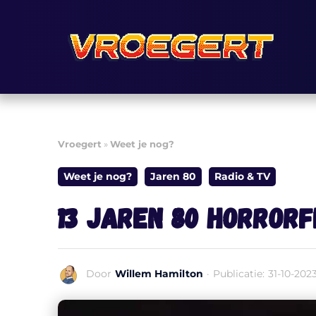
Ga
naar
de
inhoud
Vroegert
»
Weet je nog?
Weet je nog?
Jaren 80
Radio & TV
13 jaren 80 horror
Door
Willem Hamilton
·
Publicatie:
31-10-202