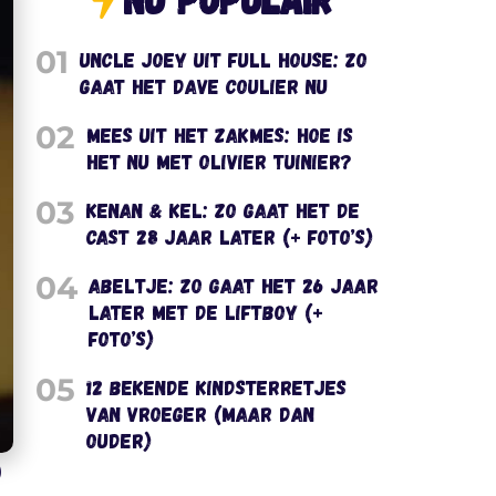
01
Uncle Joey uit Full House: zo
gaat het Dave Coulier nu
02
Mees uit het Zakmes: hoe is
het nu met Olivier Tuinier?
03
Kenan & Kel: zo gaat het de
cast 28 jaar later (+ foto’s)
04
Abeltje: zo gaat het 26 jaar
later met de liftboy (+
foto’s)
05
12 bekende kindsterretjes
van vroeger (maar dan
ouder)
)