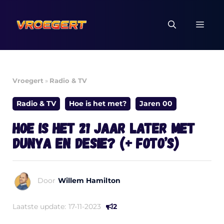
Ga
naar
MEN
de
inhoud
Vroegert
»
Radio & TV
Radio & TV
Hoe is het met?
Jaren 00
Hoe is het 21 jaar later met
Dunya en Desie? (+ foto’s)
Door
Willem Hamilton
Laatste update:
17-11-2023
2