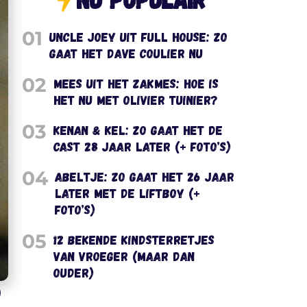
01
Uncle Joey uit Full House: zo
gaat het Dave Coulier nu
02
Mees uit het Zakmes: hoe is
het nu met Olivier Tuinier?
03
Kenan & Kel: zo gaat het de
cast 28 jaar later (+ foto’s)
04
Abeltje: zo gaat het 26 jaar
later met de liftboy (+
foto’s)
05
12 bekende kindsterretjes
van vroeger (maar dan
ouder)
)