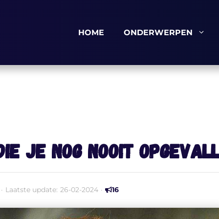
HOME
ONDERWERPEN
 die je nog nooit opgeva
·
Laatste update:
26-02-2024
·
16