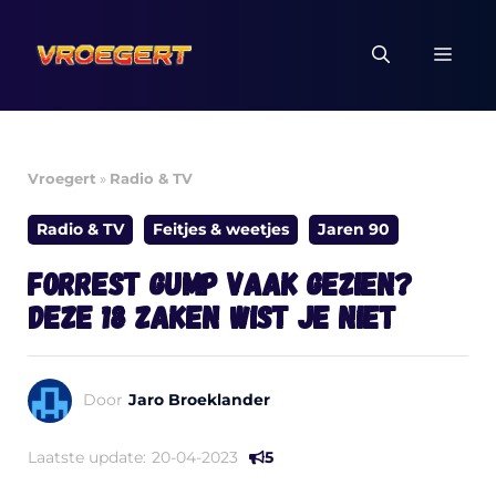
Ga
naar
MEN
de
inhoud
Vroegert
»
Radio & TV
Radio & TV
Feitjes & weetjes
Jaren 90
Forrest Gump vaak gezien?
Deze 18 zaken wist je niet
Door
Jaro Broeklander
Laatste update:
20-04-2023
5