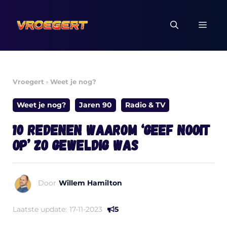
Ga
naar
MEN
de
inhoud
Vroegert
»
Weet je nog?
Weet je nog?
Jaren 90
Radio & TV
10 redenen waarom ‘Geef Nooit
Op’ zo geweldig was
Door
Willem Hamilton
Laatste update:
17-11-2023
5