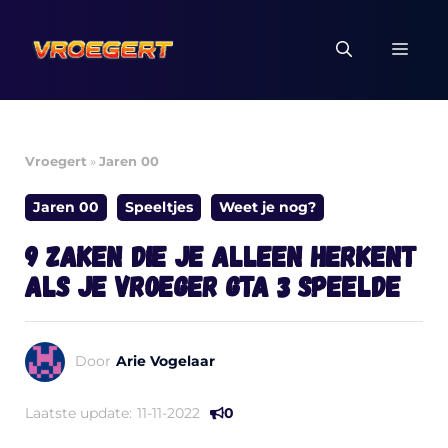
Ga
naar
MEN
de
inhoud
Vroegert
»
Jaren 00
Jaren 00
Speeltjes
Weet je nog?
9 zaken die je alleen herkent
als je vroeger GTA 3 speelde
Door
Arie Vogelaar
Laatste update:
11-11-2022
0