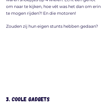
om naar te kijken, hoe vét was het dan om erin
te mogen rijden?! En die motoren!
Zouden zij hun eigen stunts hebben gedaan?
3. Coole gadgets