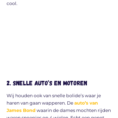
cool.
2. Snelle auto’s en motoren
Wij houden ook van snelle bolide’s waar je
haren van gaan wapperen. De
auto’s van
James Bond
waarin de dames mochten rijden
waren snoepjes op 4 wielen. Echt een genot