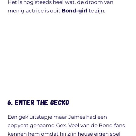
Het is nog steeds heel wat, de droom van
menig actrice is ooit
Bond-girl
te zijn.
6. Enter the Gecko
Een gek uitstapje maar James had een
copycat genaamd Gex. Veel van de Bond fans
kennen hem omdat hij zijn heuse eigen spel