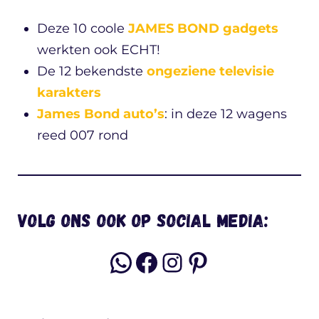
Deze 10 coole
JAMES BOND gadgets
werkten ook ECHT!
De 12 bekendste
ongeziene televisie
karakters
James Bond auto’s
: in deze 12 wagens
reed 007 rond
Volg ons ook op social media:
WhatsApp
Facebook
Instagram
Pinterest