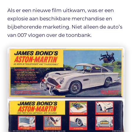
Als er een nieuwe film uitkwam, was er een
explosie aan beschikbare merchandise en
bijbehorende marketing. Niet alleen de auto’s
van 007 vlogen over de toonbank.