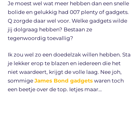
Je moest wel wat meer hebben dan een snelle
bolide en gelukkig had 007 plenty of gadgets.
Q zorgde daar wel voor. Welke gadgets wilde
jij dolgraag hebben? Bestaan ze
tegenwoordig toevallig?
Ik zou wel zo een doedelzak willen hebben. Sta
je lekker erop te blazen en iedereen die het
niet waardeert, krijgt de volle laag. Nee joh,
sommige
James Bond gadgets
waren toch
een beetje over de top. Ietjes maar…