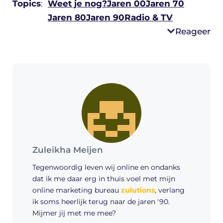
Topics
:
Weet je nog?
Jaren 00
Jaren 70
Jaren 80
Jaren 90
Radio & TV
Reageer
Zuleikha Meijen
Tegenwoordig leven wij online en ondanks
dat ik me daar erg in thuis voel met mijn
online marketing bureau
zulutions
, verlang
ik soms heerlijk terug naar de jaren '90.
Mijmer jij met me mee?