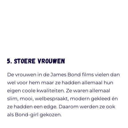
5. Stoere vrouwen
De vrouwen in de James Bond films vielen dan
wel voor hem maar ze hadden allemaal hun
eigen coole kwaliteiten. Ze waren allemaal
slim, mooi, welbespraakt, modern gekleed én
ze hadden een edge. Daarom werden ze ook
als Bond-girl gekozen.