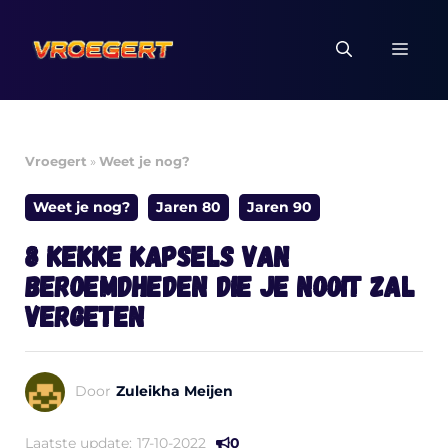
Ga
naar
MEN
de
inhoud
Vroegert
»
Weet je nog?
Weet je nog?
Jaren 80
Jaren 90
8 kekke kapsels van
beroemdheden die je nooit zal
vergeten
Door
Zuleikha Meijen
Laatste update:
17-10-2022
0