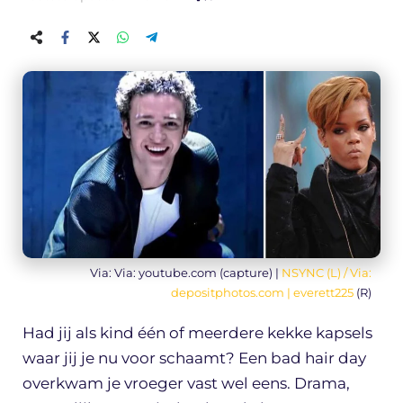
Via: Via: youtube.com (capture) |
NSYNC (L) / Via:
depositphotos.com |
everett225
(R)
Had jij als kind één of meerdere kekke kapsels
waar jij je nu voor schaamt? Een bad hair day
overkwam je vroeger vast wel eens. Drama,