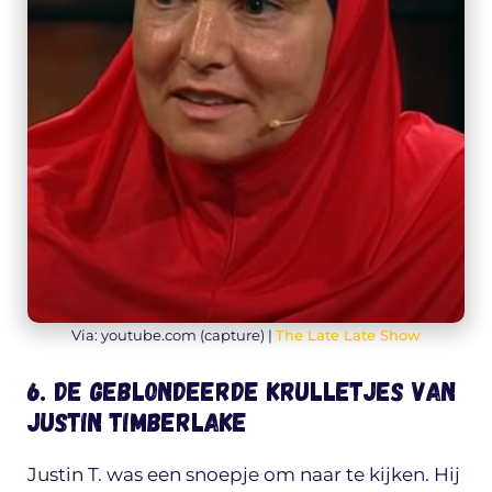
Via: youtube.com (capture) |
The Late Late Show
6. De geblondeerde krulletjes van
Justin Timberlake
Justin T. was een snoepje om naar te kijken. Hij