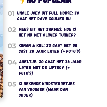
01
Uncle Joey uit Full House: zo
gaat het Dave Coulier nu
02
Mees uit het Zakmes: hoe is
het nu met Olivier Tuinier?
03
Kenan & Kel: zo gaat het de
cast 28 jaar later (+ foto’s)
04
Abeltje: zo gaat het 26 jaar
later met de liftboy (+
foto’s)
05
12 bekende kindsterretjes
van vroeger (maar dan
ouder)
)