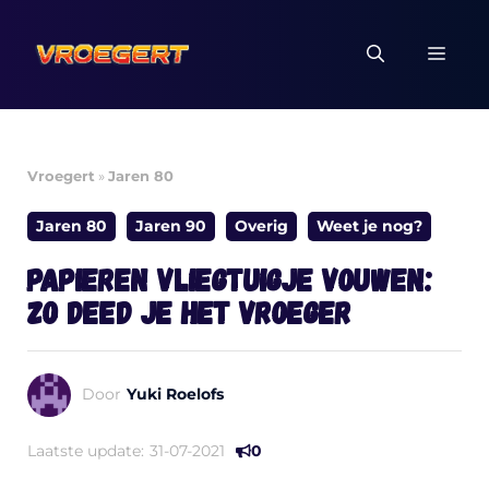
Ga
naar
MEN
de
inhoud
Vroegert
»
Jaren 80
Jaren 80
Jaren 90
Overig
Weet je nog?
Papieren vliegtuigje vouwen:
zo deed je het vroeger
Door
Yuki Roelofs
Laatste update:
31-07-2021
0