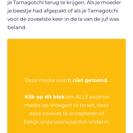
je Tamagotchi terug te krijgen. Als je moeder
je beestje had afgepakt of als je Tamagotchi
voor de zoveelste keer in de la van de juf was
beland.
Deze media wordt
niet getoond
.
Klik op dit blok
om ALLE externe
media op Vroegert te tonen, door
deze cookies te accepteren of
bekijk onze voorwaarden onderin.