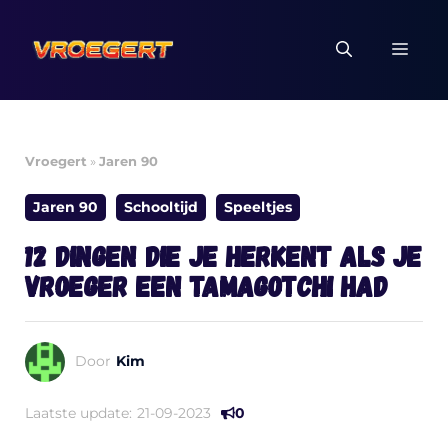
Ga
naar
MEN
de
inhoud
Vroegert
»
Jaren 90
Jaren 90
Schooltijd
Speeltjes
12 dingen die je herkent als je
vroeger een Tamagotchi had
Door
Kim
Laatste update:
21-09-2023
0