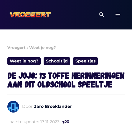
Ga
naar
MEN
de
inhoud
Vroegert
»
Weet je nog?
Weet je nog?
Schooltijd
Speeltjes
De Jojo: 13 toffe herinneringen
aan dit oldschool speeltje
Door
Jaro Broeklander
Laatste update:
17-11-2023
0