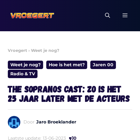
Ga
naar
MEN
de
inhoud
Vroegert
»
Weet je nog?
Weet je nog?
Hoe is het met?
Jaren 00
Radio & TV
The Sopranos cast: zo is het
25 jaar later met de acteurs
Door
Jaro Broeklander
Laatste update:
13-06-2023
0