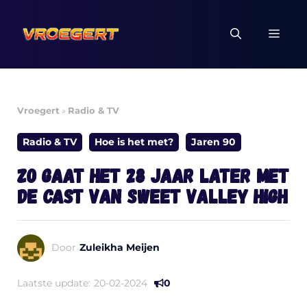
Ga
naar
MEN
de
inhoud
Vroegert
»
Radio & TV
Radio & TV
Hoe is het met?
Jaren 90
Zo gaat het 28 jaar later met
de cast van Sweet Valley High
Door
Zuleikha Meijen
Laatste update:
20-02-2024
0