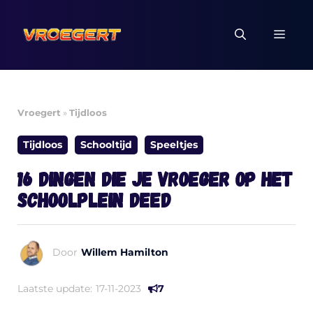
Ga
naar
MEN
de
inhoud
Vroegert
»
Tijdloos
Tijdloos
Schooltijd
Speeltjes
16 dingen die je vroeger op het
schoolplein deed
Door
Willem Hamilton
Laatste update:
17-11-2023
7