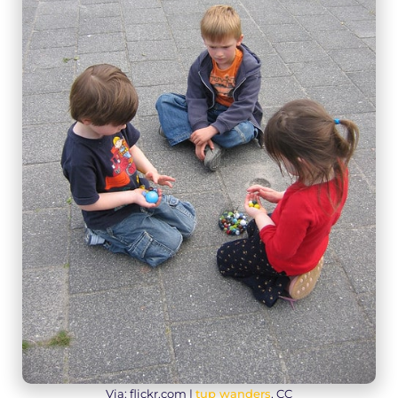
Via: flickr.com |
tup wanders
, CC