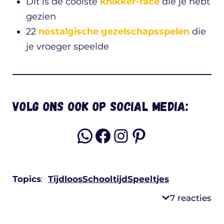
Dit is de coolste
knikker-race
die je hebt
gezien
22
nostalgische gezelschapsspelen
die
je vroeger speelde
Volg ons ook op social media:
WhatsApp
Facebook
Instagram
Pinterest
Topics
:
Tijdloos
Schooltijd
Speeltjes
7 reacties