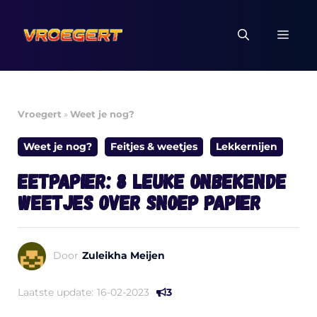
Ga
naar
MEN
de
inhoud
Vroegert
»
Weet je nog?
Weet je nog?
Feitjes & weetjes
Lekkernijen
Eetpapier: 8 leuke onbekende
weetjes over snoep papier
Door
Zuleikha Meijen
Laatste update:
16-02-2023
3