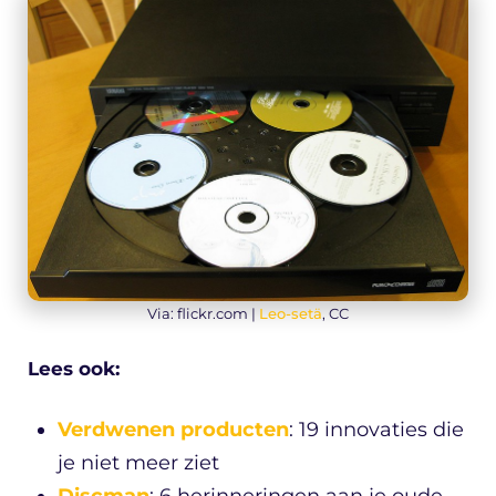
Via: flickr.com |
Leo-setä
, CC
Lees ook:
Verdwenen producten
: 19 innovaties die
je niet meer ziet
Discman
: 6 herinneringen aan je oude