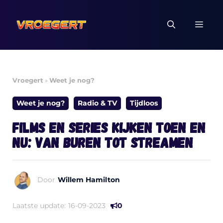
Ga
naar
MEN
de
inhoud
Vroegert
»
Weet je nog?
Weet je nog?
Radio & TV
Tijdloos
Films en series kijken toen en
nu: van buren tot streamen
Door
Willem Hamilton
Laatste update:
16-09-2023
0