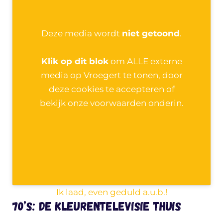
Deze media wordt
niet getoond
.
Klik op dit blok
om ALLE externe
media op Vroegert te tonen, door
deze cookies te accepteren of
bekijk onze voorwaarden onderin.
Ik laad, even geduld a.u.b.!
70’s: De kleurentelevisie thuis