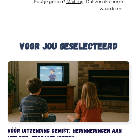
Foutje gezien?
Mail mij
! Dat zou ik enorm
waarderen.
Voor jou geselecteerd
Vóór uitzending gemist: herinneringen aan