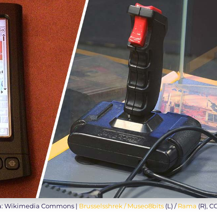
a: Wikimedia Commons |
Brusselsshrek / Museo8bits
(L) /
Rama
(R), C