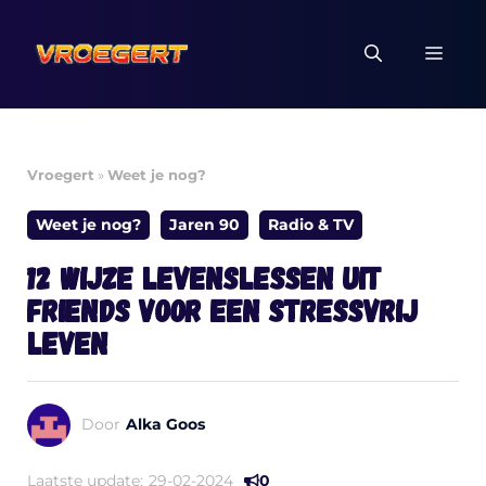
Ga
naar
MEN
de
inhoud
Vroegert
»
Weet je nog?
Weet je nog?
Jaren 90
Radio & TV
12 wijze levenslessen uit
Friends voor een stressvrij
leven
Door
Alka Goos
Laatste update:
29-02-2024
0