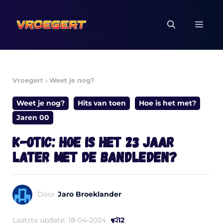
Ga
naar
MEN
de
inhoud
Vroegert
»
Weet je nog?
Weet je nog?
Hits van toen
Hoe is het met?
Jaren 00
K-otic: hoe is het 23 jaar
later met de bandleden?
Door
Jaro Broeklander
Laatste update:
18-04-2024
12