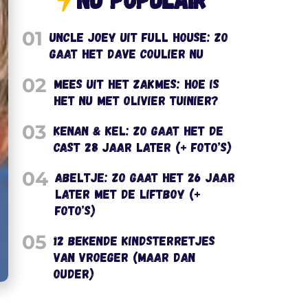
01
Uncle Joey uit Full House: zo
gaat het Dave Coulier nu
02
Mees uit het Zakmes: hoe is
het nu met Olivier Tuinier?
03
Kenan & Kel: zo gaat het de
cast 28 jaar later (+ foto’s)
04
Abeltje: zo gaat het 26 jaar
later met de liftboy (+
foto’s)
05
12 bekende kindsterretjes
van vroeger (maar dan
ouder)