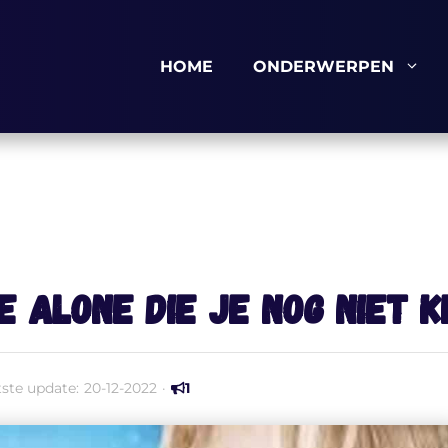
HOME
ONDERWERPEN
e Alone die je nog niet 
tste update:
20-12-2022
·
1