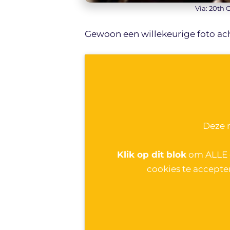
Via: 20th 
Gewoon een willekeurige foto ac
Deze 
Klik op dit blok
om ALLE e
cookies te accepte