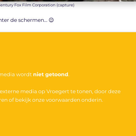
Century Fox Film Corporation (capture)
hter de schermen… 😉
media wordt
niet getoond
.
xterne media op Vroegert te tonen, door deze
ren of bekijk onze voorwaarden onderin.