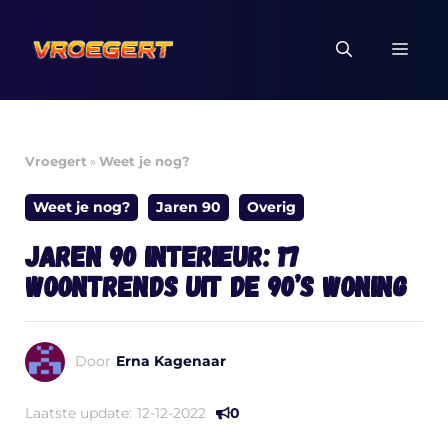
Ga
naar
MEN
de
inhoud
Vroegert
»
Weet je nog?
Weet je nog?
Jaren 90
Overig
Jaren 90 interieur: 17
woontrends uit de 90’s woning
Door
Erna Kagenaar
Laatste update:
12-12-2022
0