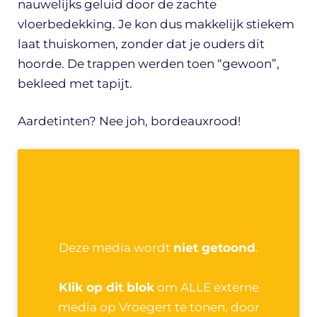
nauwelijks geluid door de zachte
vloerbedekking. Je kon dus makkelijk stiekem
laat thuiskomen, zonder dat je ouders dit
hoorde. De trappen werden toen “gewoon”,
bekleed met tapijt.
Aardetinten? Nee joh, bordeauxrood!
Deze media wordt
niet getoond
.
Klik op dit blok
om ALLE externe
media op Vroegert te tonen, door