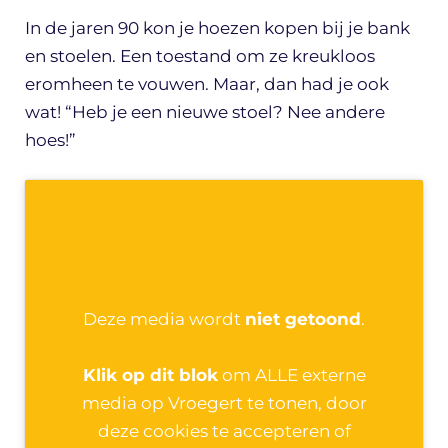
In de jaren 90 kon je hoezen kopen bij je bank
en stoelen. Een toestand om ze kreukloos
eromheen te vouwen. Maar, dan had je ook
wat! “Heb je een nieuwe stoel? Nee andere
hoes!”
Deze media wordt
niet getoond
.
Klik op dit blok
om ALLE externe
media op Vroegert te tonen, door
deze cookies te accepteren of