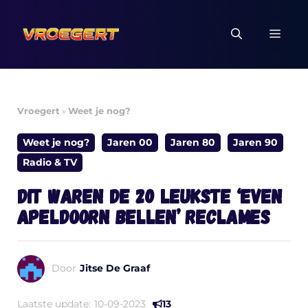
Ga
naar
MEN
de
inhoud
Vroegert
»
Weet je nog?
Weet je nog?
Jaren 00
Jaren 80
Jaren 90
Radio & TV
Dit waren de 20 leukste ‘Even
Apeldoorn Bellen’ reclames
Door
Jitse De Graaf
Laatste update:
10-09-2023
13