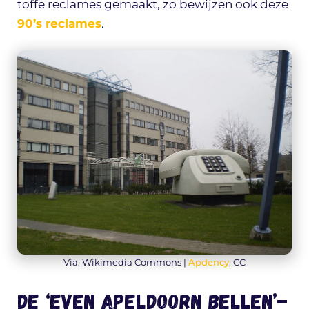
toffe reclames gemaakt, zo bewijzen ook deze
90’s reclames
.
Via: Wikimedia Commons |
Apdency
, CC
De ‘Even Apeldoorn Bellen’-