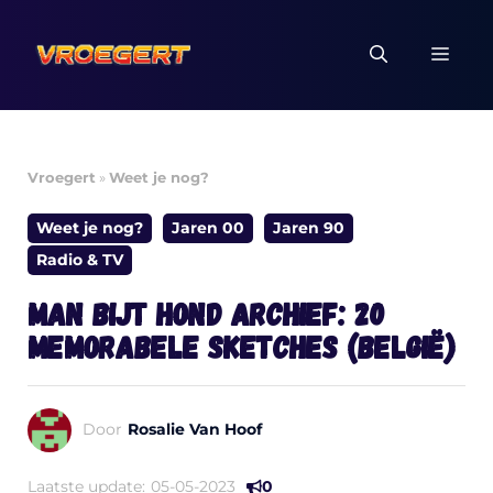
Ga
naar
MEN
de
inhoud
Vroegert
»
Weet je nog?
Weet je nog?
Jaren 00
Jaren 90
Radio & TV
Man Bijt Hond archief: 20
memorabele sketches (België)
Door
Rosalie Van Hoof
Laatste update:
05-05-2023
0