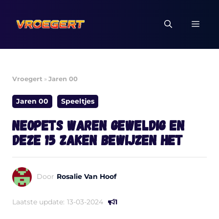
Ga
naar
MEN
de
inhoud
Vroegert
»
Jaren 00
Jaren 00
Speeltjes
Neopets waren geweldig en
deze 15 zaken bewijzen het
Door
Rosalie Van Hoof
Laatste update:
13-03-2024
1