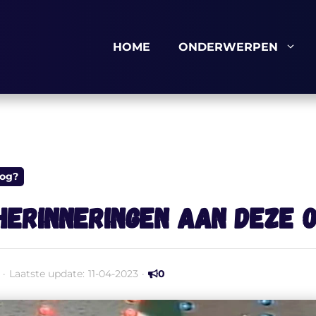
HOME
ONDERWERPEN
nog?
 herinneringen aan deze
·
Laatste update:
11-04-2023
·
0