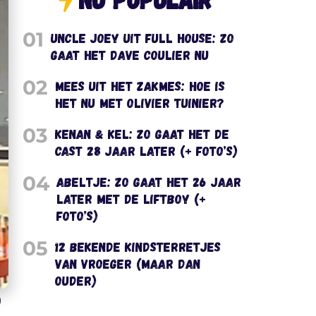
01
Uncle Joey uit Full House: zo
gaat het Dave Coulier nu
02
Mees uit het Zakmes: hoe is
het nu met Olivier Tuinier?
03
Kenan & Kel: zo gaat het de
cast 28 jaar later (+ foto’s)
04
Abeltje: zo gaat het 26 jaar
later met de liftboy (+
foto’s)
05
12 bekende kindsterretjes
van vroeger (maar dan
ouder)
)