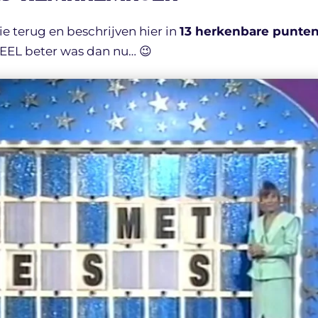
ie terug en beschrijven hier in
13 herkenbare punte
EEL beter was dan nu… 😉