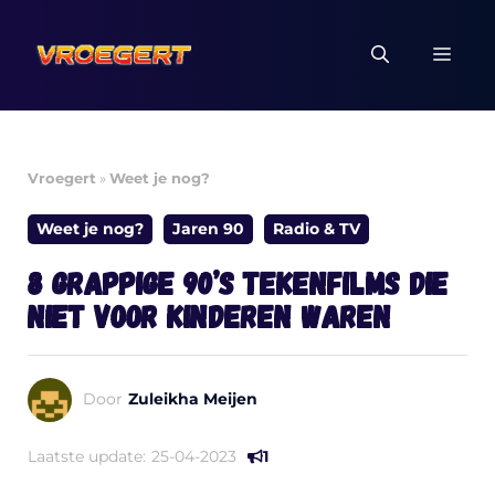
Ga
naar
MEN
de
inhoud
Vroegert
»
Weet je nog?
Weet je nog?
Jaren 90
Radio & TV
8 grappige 90’s tekenfilms die
niet voor kinderen waren
Door
Zuleikha Meijen
Laatste update:
25-04-2023
1