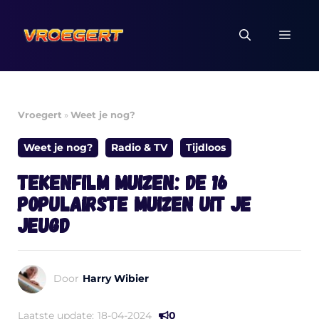
Ga
naar
MEN
de
inhoud
Vroegert
»
Weet je nog?
Weet je nog?
Radio & TV
Tijdloos
Tekenfilm muizen: de 16
populairste muizen uit je
jeugd
Door
Harry Wibier
Laatste update:
18-04-2024
0