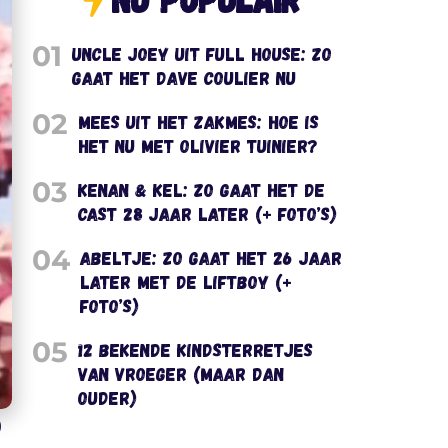
01
Uncle Joey uit Full House: zo
gaat het Dave Coulier nu
02
Mees uit het Zakmes: hoe is
het nu met Olivier Tuinier?
03
Kenan & Kel: zo gaat het de
cast 28 jaar later (+ foto’s)
04
Abeltje: zo gaat het 26 jaar
later met de liftboy (+
foto’s)
05
12 bekende kindsterretjes
van vroeger (maar dan
ouder)
)