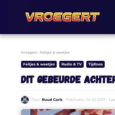
Ga
naar
de
inhoud
Vroegert
»
Feitjes & weetjes
Feitjes & weetjes
Radio & TV
Tijdloos
Dit gebeurde achter
Door
Ruud Caris
·
Publicatie:
04-02-2017
·
Laa