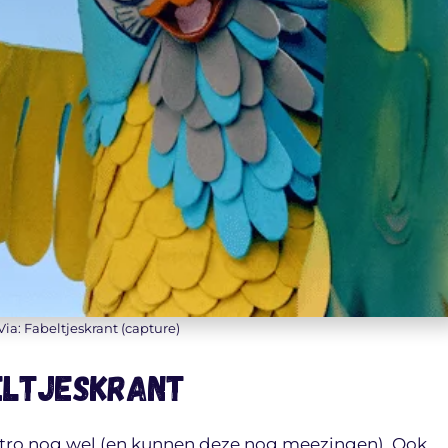
Via: Fabeltjeskrant (capture)
eltjeskrant
intro nog wel (en kunnen deze nog meezingen). Ook