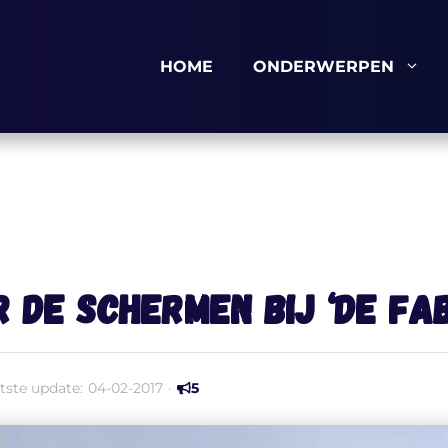
HOME
ONDERWERPEN
 de schermen bij ‘De Fa
tste update:
04-02-2017
·
5