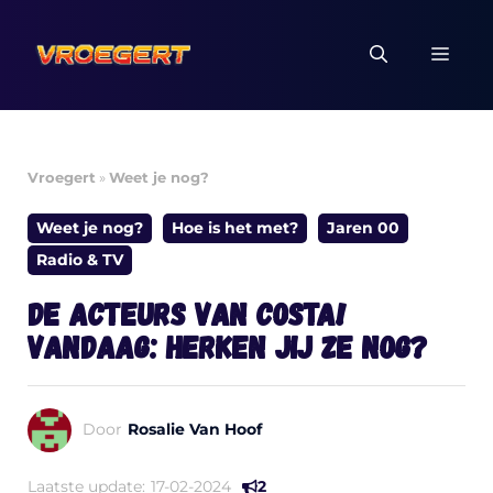
Ga
naar
MEN
de
inhoud
Vroegert
»
Weet je nog?
Weet je nog?
Hoe is het met?
Jaren 00
Radio & TV
De acteurs van Costa!
vandaag: herken jij ze nog?
Door
Rosalie Van Hoof
Laatste update:
17-02-2024
2