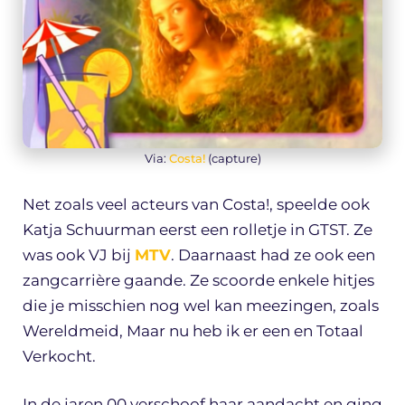
Via:
Costa!
(capture)
Net zoals veel acteurs van Costa!, speelde ook
Katja Schuurman eerst een rolletje in GTST. Ze
was ook VJ bij
MTV
. Daarnaast had ze ook een
zangcarrière gaande. Ze scoorde enkele hitjes
die je misschien nog wel kan meezingen, zoals
Wereldmeid, Maar nu heb ik er een en Totaal
Verkocht.
In de jaren 00 verschoof haar aandacht en ging