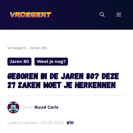
Ga
naar
MEN
de
inhoud
Vroegert
»
Jaren 80
Jaren 80
Weet je nog?
Geboren in de jaren 80? Deze
27 zaken moet je herkennen
Door
Ruud Caris
Laatste update:
03-06-2022
0