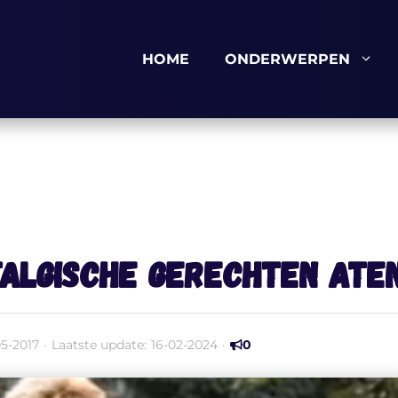
HOME
ONDERWERPEN
stalgische gerechten ate
5-2017
·
Laatste update:
16-02-2024
·
0