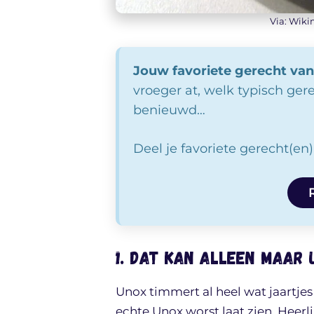
Via: Wik
Jouw favoriete gerecht va
vroeger at, welk typisch ger
benieuwd…
Deel je favoriete gerecht(en
1. Dat kan alleen maar 
Unox timmert al heel wat jaartje
echte Unox worst laat zien. Heerl