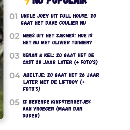
01
Uncle Joey uit Full House: zo
gaat het Dave Coulier nu
02
Mees uit het Zakmes: hoe is
het nu met Olivier Tuinier?
03
Kenan & Kel: zo gaat het de
cast 28 jaar later (+ foto’s)
04
Abeltje: zo gaat het 26 jaar
later met de liftboy (+
foto’s)
05
12 bekende kindsterretjes
van vroeger (maar dan
ouder)
)