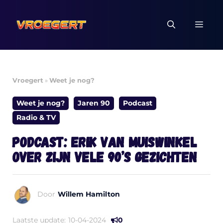
Ga
naar
MEN
de
inhoud
Vroegert
»
Weet je nog?
Weet je nog?
Jaren 90
Podcast
Radio & TV
Podcast: Erik van Muiswinkel
over zijn vele 90’s gezichten
Door
Willem Hamilton
Laatste update:
10-04-2024
0