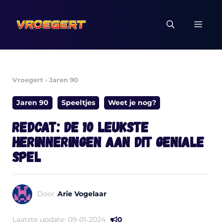
Ga
naar
MEN
de
inhoud
Vroegert
»
Jaren 90
Jaren 90
Speeltjes
Weet je nog?
Redcat: de 10 leukste
herinneringen aan dit geniale
spel
Door
Arie Vogelaar
Laatste update:
09-01-2024
0