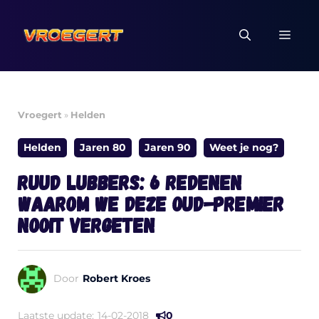
Ga
naar
MEN
de
inhoud
Vroegert
»
Helden
Helden
Jaren 80
Jaren 90
Weet je nog?
Ruud Lubbers: 6 redenen
waarom we deze oud-premier
nooit vergeten
Door
Robert Kroes
Laatste update:
14-02-2018
0