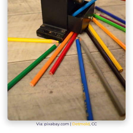
Via: pixabay.com |
Detmold
, CC