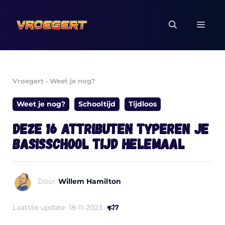
Ga
naar
MEN
de
inhoud
Vroegert
»
Weet je nog?
Weet je nog?
Schooltijd
Tijdloos
Deze 16 attributen typeren je
basisschool tijd helemaal
Door
Willem Hamilton
Laatste update:
18-11-2023
7