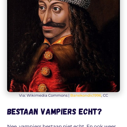
Via: Wikimedia Commons |
Banekondic1996
, CC
Bestaan vampiers echt?
Nee, vampiers bestaan niet echt. En ook weer