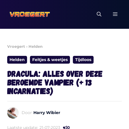
Ga
naar
MEN
de
inhoud
Vroegert
»
Helden
Helden
Feitjes & weetjes
Tijdloos
Dracula: alles over deze
beroemde vampier (+ 13
incarnaties)
Door
Harry Wibier
Laatste update:
21-07-2023
0