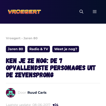
Ga
naar
MEN
de
inhoud
Vroegert
»
Jaren 80
Jaren 80
Radio & TV
Weet je nog?
Ken je ze nog: de 7
opvallendste personages uit
De Zevensprong
Door
Ruud Caris
Laatste update:
08-06-2017
4