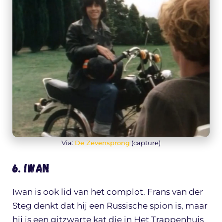
Via:
De Zevensprong
(capture)
6. Iwan
Iwan is ook lid van het complot. Frans van der
Steg denkt dat hij een Russische spion is, maar
hij is een gitzwarte kat die in Het Trappenhuis