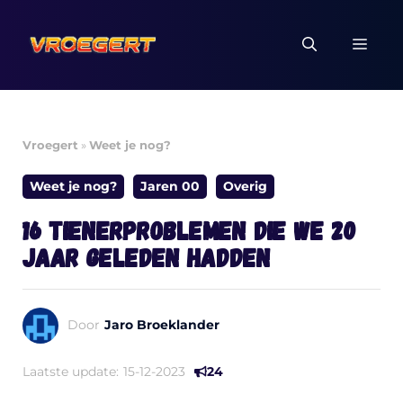
Ga
naar
MEN
de
inhoud
Vroegert
»
Weet je nog?
Weet je nog?
Jaren 00
Overig
16 tienerproblemen die we 20
jaar geleden hadden
Door
Jaro Broeklander
Laatste update:
15-12-2023
24